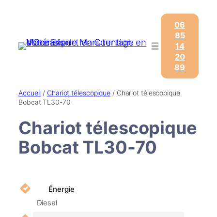
Aller
au
06
contenu
85
14
20
89
Accueil
/
Chariot télescopique
/ Chariot télescopique
Bobcat TL30-70
Chariot télescopique
Bobcat TL30-70
Énergie
Diesel