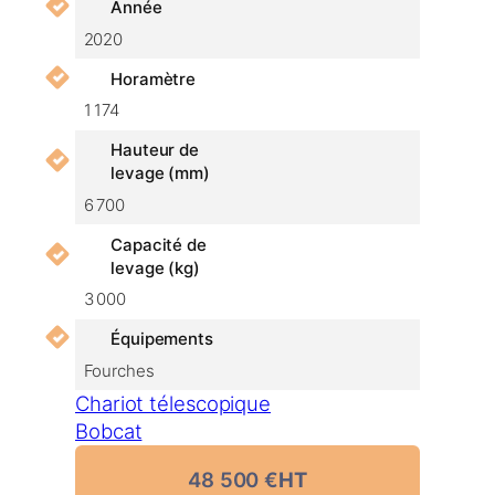
Année
2020
Horamètre
1 174
Hauteur de
levage (mm)
6 700
Capacité de
levage (kg)
3 000
Équipements
Fourches
Chariot télescopique
Bobcat
48 500
€
HT