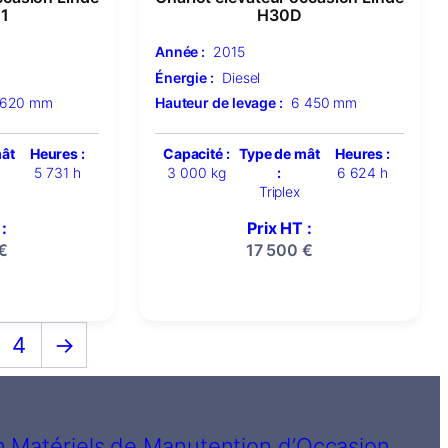
1
H30D
Année :
2015
Énergie :
Diesel
 620 mm
Hauteur de levage :
6 450 mm
mât
Heures :
Capacité :
Type de mât
Heures :
5 731 h
3 000 kg
:
6 624 h
Triplex
:
Prix HT :
€
17 500
€
4
→