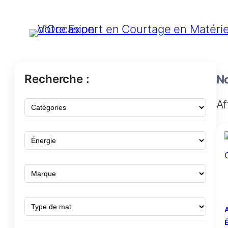
Recherche :
No
Af
A
É