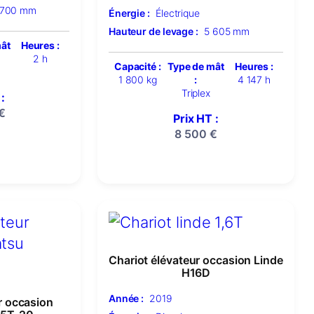
 700 mm
Énergie :
Électrique
Hauteur de levage :
5 605 mm
mât
Heures :
2 h
Capacité :
Type de mât
Heures :
1 800 kg
:
4 147 h
Triplex
:
€
Prix HT :
8 500
€
Chariot élévateur occasion Linde
H16D
Année :
2019
r occasion