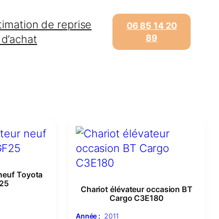
timation de reprise
06 85 14 20
 d’achat
89
 neuf Toyota
25
Chariot élévateur occasion BT
Cargo C3E180
Année :
2011