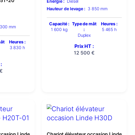
15T-20
Énergie :
Diesel
Hauteur de levage :
3 850 mm
Capacité :
Type de mât
Heures :
 300 mm
1 600 kg
:
5 465 h
Duplex
mât
Heures :
Prix HT :
3 830 h
12 500
€
:
€
ccasion Linde
Chariot élévateur occasion Linde