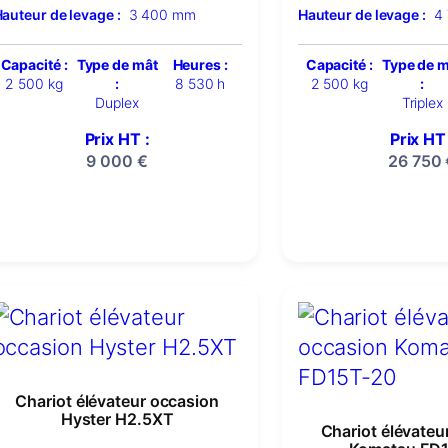
auteur de levage :
3 400 mm
Hauteur de levage :
4
Capacité :
Type de mât
Heures :
Capacité :
Type de 
2 500 kg
:
8 530 h
2 500 kg
:
Duplex
Triplex
Prix HT :
Prix HT 
9 000
€
26 750
Chariot élévateur occasion
Hyster H2.5XT
Chariot élévateu