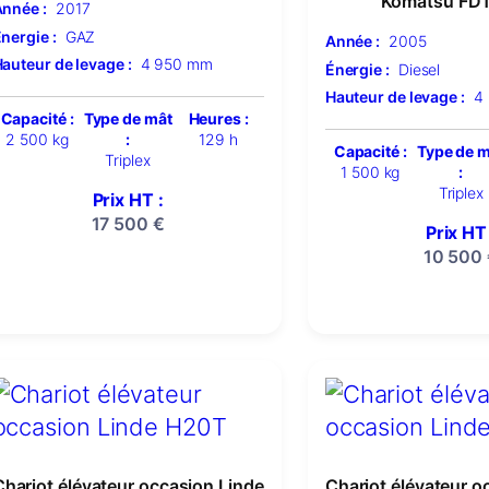
Komatsu FD
nnée :
2017
nergie :
GAZ
Année :
2005
auteur de levage :
4 950 mm
Énergie :
Diesel
Hauteur de levage :
4
Capacité :
Type de mât
Heures :
2 500 kg
:
129 h
Capacité :
Type de 
Triplex
1 500 kg
:
Triplex
Prix HT :
17 500
€
Prix HT 
10 500
Chariot élévateur occasion Linde
Chariot élévateur o