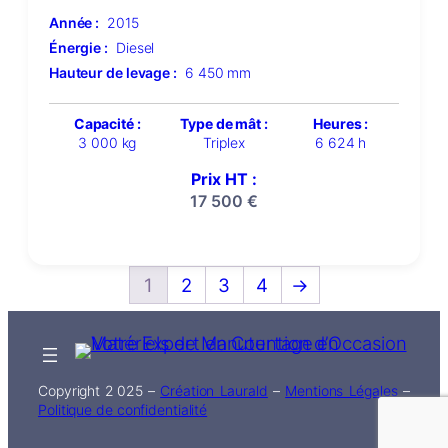
Année :
2015
Énergie :
Diesel
Hauteur de levage :
6 450 mm
Capacité :
Type de mât :
Heures :
3 000 kg
Triplex
6 624 h
Prix HT :
17 500
€
1
2
3
4
→
Copyright 2 025 –
Création Laurald
–
Mentions Légales
–
Politique de confidentialité