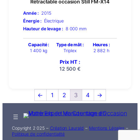
Rétractable occasion Still FM-X14
Année :
2015
Énergie :
Électrique
Hauteur de levage :
8 000 mm
Capacité :
Type de mât :
Heures :
1 400 kg
Triplex
2 882 h
Prix HT :
12 500
€
←
1
2
3
4
→
Copyright 2 025 –
Création Laurald
–
Mentions Légales
–
Politique de confidentialité