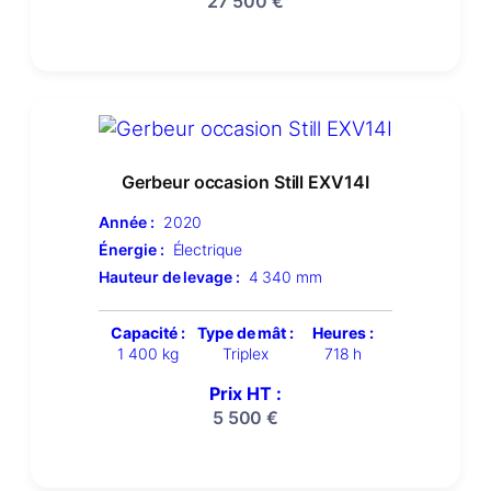
27 500
€
Gerbeur occasion Still EXV14I
Année :
2020
Énergie :
Électrique
Hauteur de levage :
4 340 mm
Capacité :
Type de mât :
Heures :
1 400 kg
Triplex
718 h
Prix HT :
5 500
€