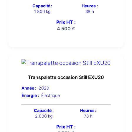
Capacité :
Heures :
1 800 kg
38 h
Prix HT :
4 500
€
Transpalette occasion Still EXU20
Année :
2020
Énergie :
Électrique
Capacité :
Heures :
2 000 kg
73 h
Prix HT :