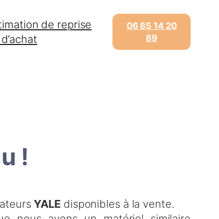
timation de reprise
06 85 14 20
 d’achat
89
u !
vateurs
YALE
disponibles à la vente.
e nous ayons un matériel similaire