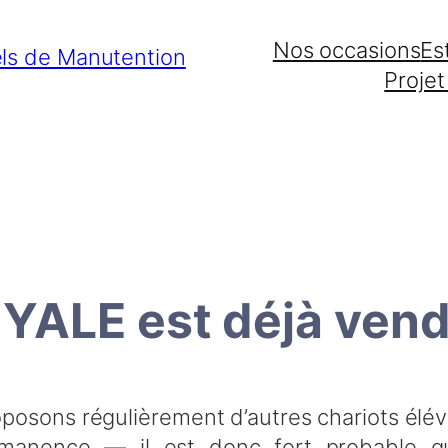
Nos occasions
Es
Projet
 YALE est déjà vend
posons régulièrement d’autres chariots élé
manence — il est donc fort probable qu