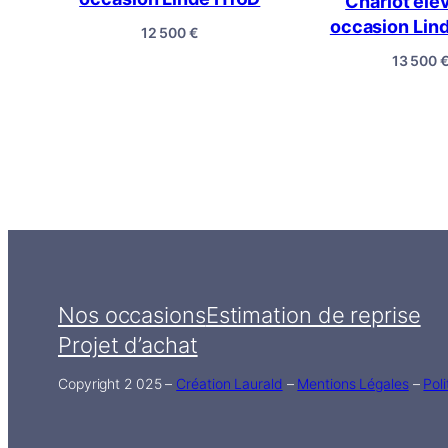
Chariot élé
occasion Lin
12 500
€
13 500
Nos occasions
Estimation de reprise
Projet d’achat
Copyright 2 025 –
Création Laurald
–
Mentions Légales
–
Poli