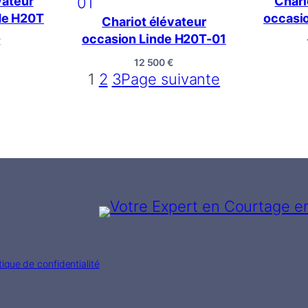
vateur
Chari
de H20T
occasi
Chariot élévateur
occasion Linde H20T-01
€
12 500
€
1
2
3
Page suivante
tique de confidentialité