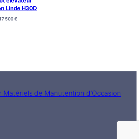
ot élévateur
on Linde H30D
17 500
€