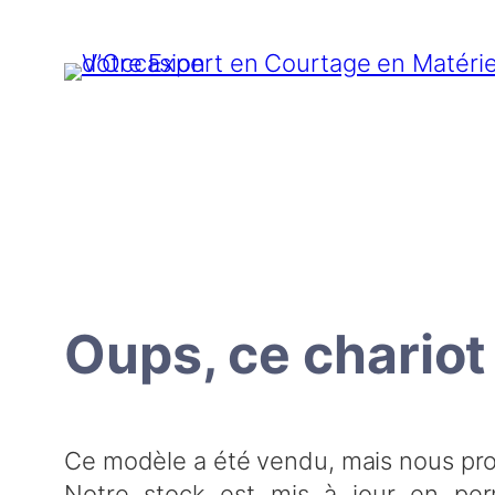
Aller
au
contenu
Oups, ce chariot
Ce modèle a été vendu, mais nous pro
Notre stock est mis à jour en per