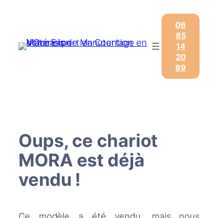
Aller
au
06
contenu
85
14
20
89
Oups, ce chariot
MORA est déjà
vendu !
Ce modèle a été vendu, mais nous