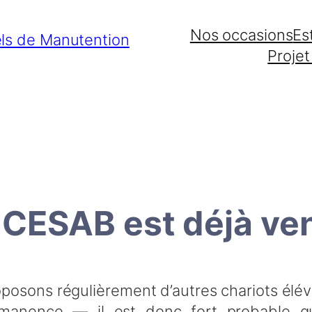
Nos occasions
Es
Projet
 CESAB est déjà ve
osons régulièrement d’autres chariots élév
manence — il est donc fort probable qu