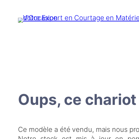
Aller
au
contenu
Oups, ce chariot
Ce modèle a été vendu, mais nous prop
Notre stock est mis à jour en per