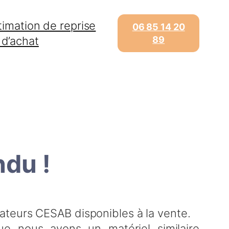
timation de reprise
06 85 14 20
 d’achat
89
ndu !
ateurs CESAB disponibles à la vente.
e nous ayons un matériel similaire