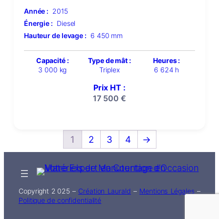
Année :
2015
Énergie :
Diesel
Hauteur de levage :
6 450 mm
Capacité :
Type de mât :
Heures :
3 000 kg
Triplex
6 624 h
Prix HT :
17 500
€
1
2
3
4
→
Copyright 2 025 –
Création Laurald
–
Mentions Légales
–
Politique de confidentialité