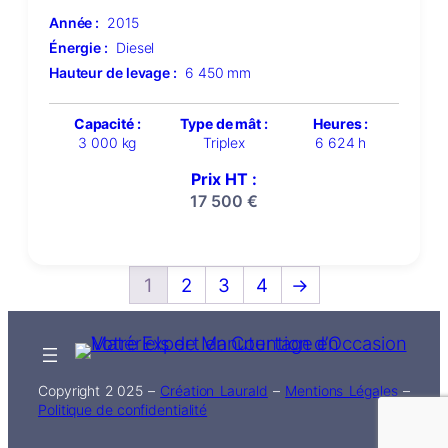
Année :
2015
Énergie :
Diesel
Hauteur de levage :
6 450 mm
Capacité :
Type de mât :
Heures :
3 000 kg
Triplex
6 624 h
Prix HT :
17 500
€
1
2
3
4
→
Copyright 2 025 –
Création Laurald
–
Mentions Légales
–
Politique de confidentialité