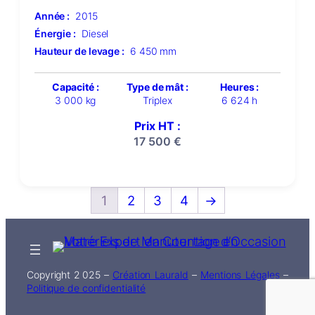
Année :
2015
Énergie :
Diesel
Hauteur de levage :
6 450 mm
Capacité :
Type de mât :
Heures :
3 000 kg
Triplex
6 624 h
Prix HT :
17 500
€
1
2
3
4
→
Copyright 2 025 –
Création Laurald
–
Mentions Légales
–
Politique de confidentialité