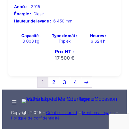
Année :
2015
Énergie :
Diesel
Hauteur de levage :
6 450 mm
Capacité :
Type de mât :
Heures :
3 000 kg
Triplex
6 624 h
Prix HT :
17 500
€
1
2
3
4
→
Copyright 2 025 –
Création Laurald
–
Mentions Légales
–
Politique de confidentialité