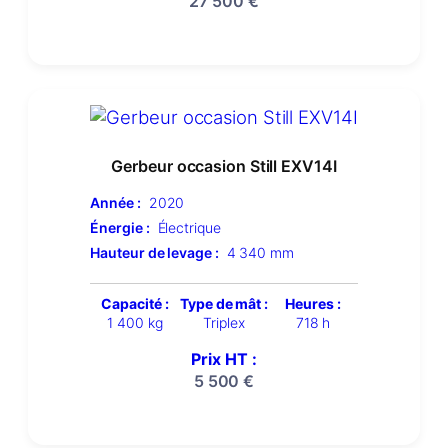
27 500
€
Gerbeur occasion Still EXV14I
Année :
2020
Énergie :
Électrique
Hauteur de levage :
4 340 mm
Capacité :
Type de mât :
Heures :
1 400 kg
Triplex
718 h
Prix HT :
5 500
€