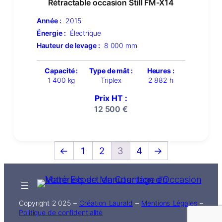
Rétractable occasion Still FM-X14
Année :
2015
Énergie :
Électrique
Hauteur de levage :
8 000 mm
Capacité :
Type de mât :
Heures :
1 400 kg
Triplex
2 882 h
Prix HT :
12 500
€
←
1
2
3
4
→
Copyright 2 025 –
Création Laurald
–
Mentions Légales
–
Politique de confidentialité