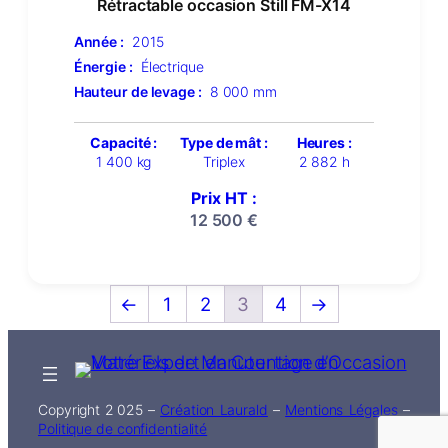
Rétractable occasion Still FM-X14
Année :
2015
Énergie :
Électrique
Hauteur de levage :
8 000 mm
Capacité :
Type de mât :
Heures :
1 400 kg
Triplex
2 882 h
Prix HT :
12 500
€
←
1
2
3
4
→
Copyright 2 025 –
Création Laurald
–
Mentions Légales
–
Politique de confidentialité