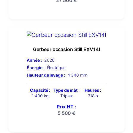
27 500
€
Gerbeur occasion Still EXV14I
Année :
2020
Énergie :
Électrique
Hauteur de levage :
4 340 mm
Capacité :
Type de mât :
Heures :
1 400 kg
Triplex
718 h
Prix HT :
5 500
€