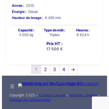
Année :
2015
Énergie :
Diesel
Hauteur de levage :
6 450 mm
Capacité :
Type de mât :
Heures :
3 000 kg
Triplex
6 624 h
Prix HT :
17 500
€
1
2
3
4
→
Copyright 2 025 –
Création Laurald
–
Mentions Légales
–
Politique de confidentialité