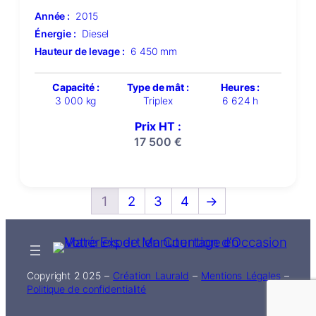
Année :
2015
Énergie :
Diesel
Hauteur de levage :
6 450 mm
Capacité :
Type de mât :
Heures :
3 000 kg
Triplex
6 624 h
Prix HT :
17 500
€
1
2
3
4
→
Copyright 2 025 –
Création Laurald
–
Mentions Légales
–
Politique de confidentialité