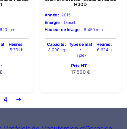
1
H30D
Année :
2015
Énergie :
Diesel
 620 mm
Hauteur de levage :
6 450 mm
mât
Heures :
Capacité :
Type de mât
Heures :
5 731 h
3 000 kg
:
6 624 h
Triplex
:
Prix HT :
€
17 500
€
4
→