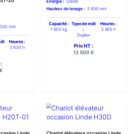
15T-20
Énergie :
Diesel
Hauteur de levage :
3 850 mm
Capacité :
Type de mât
Heures :
 300 mm
1 600 kg
:
5 465 h
Duplex
mât
Heures :
Prix HT :
3 830 h
12 500
€
:
€
ccasion Linde
Chariot élévateur occasion Linde