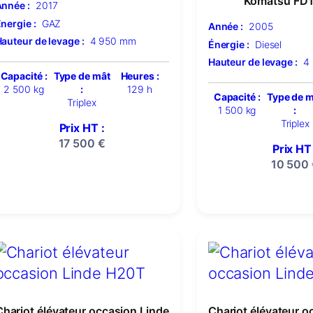
Komatsu FD
nnée :
2017
nergie :
GAZ
Année :
2005
auteur de levage :
4 950 mm
Énergie :
Diesel
Hauteur de levage :
4
Capacité :
Type de mât
Heures :
2 500 kg
:
129 h
Capacité :
Type de 
Triplex
1 500 kg
:
Triplex
Prix HT :
17 500
€
Prix HT 
10 500
Chariot élévateur occasion Linde
Chariot élévateur o