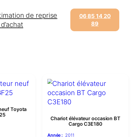
timation de reprise
06 85 14 20
 d’achat
89
 neuf Toyota
25
Chariot élévateur occasion BT
Cargo C3E180
Année :
2011