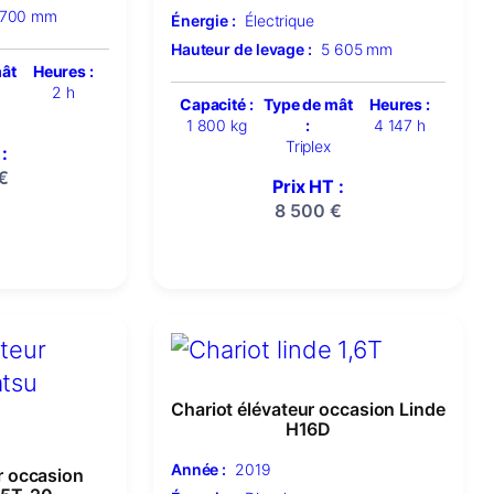
 700 mm
Énergie :
Électrique
Hauteur de levage :
5 605 mm
mât
Heures :
2 h
Capacité :
Type de mât
Heures :
1 800 kg
:
4 147 h
Triplex
:
€
Prix HT :
8 500
€
Chariot élévateur occasion Linde
H16D
Année :
2019
r occasion