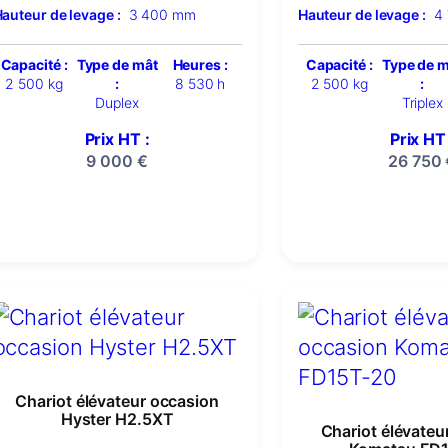
auteur de levage :
3 400 mm
Hauteur de levage :
4
Capacité :
Type de mât
Heures :
Capacité :
Type de 
2 500 kg
:
8 530 h
2 500 kg
:
Duplex
Triplex
Prix HT :
Prix HT 
9 000
€
26 750
Chariot élévateur occasion
Hyster H2.5XT
Chariot élévateu