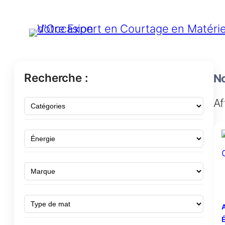
Recherche :
No
Af
A
É