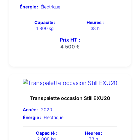
Énergie :
Électrique
Capacité :
Heures :
1 800 kg
38 h
Prix HT :
4 500
€
Transpalette occasion Still EXU20
Année :
2020
Énergie :
Électrique
Capacité :
Heures :
2 000 kg
73 h