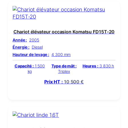
Chariot élévateur occasion Komatsu FD15T-20
Année :
2005
Énergie :
Diesel
Hauteur de levage :
4 300 mm
Capacité :
1 500
Type de mât :
Heures :
3 830 h
kg
Triplex
Prix HT :
10 500
€