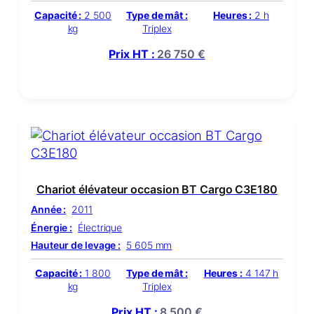
Capacité :
2 500
Type de mât :
Heures :
2 h
kg
Triplex
Prix HT :
26 750
€
Chariot élévateur occasion BT Cargo C3E180
Année :
2011
Énergie :
Électrique
Hauteur de levage :
5 605 mm
Capacité :
1 800
Type de mât :
Heures :
4 147 h
kg
Triplex
Prix HT :
8 500
€