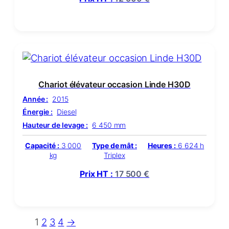
Chariot élévateur occasion Linde H30D
Année :
2015
Énergie :
Diesel
Hauteur de levage :
6 450 mm
Capacité :
3 000
Type de mât :
Heures :
6 624 h
kg
Triplex
Prix HT :
17 500
€
1
2
3
4
→