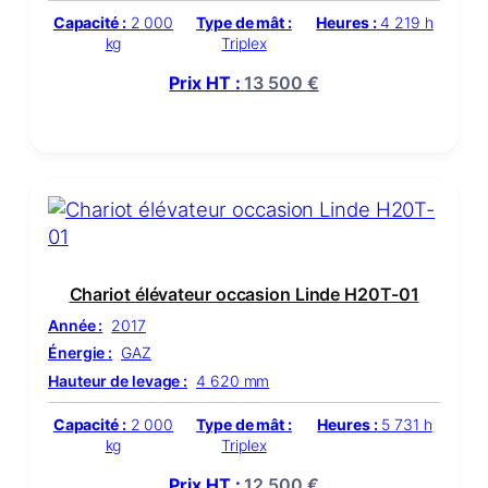
Capacité :
2 000
Type de mât :
Heures :
4 219 h
kg
Triplex
Prix HT :
13 500
€
Chariot élévateur occasion Linde H20T-01
Année :
2017
Énergie :
GAZ
Hauteur de levage :
4 620 mm
Capacité :
2 000
Type de mât :
Heures :
5 731 h
kg
Triplex
Prix HT :
12 500
€