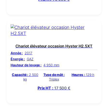
Chariot élévateur occasion Hyster H2.5XT
Année :
2017
Énergie :
GAZ
Hauteur de levage :
4 950 mm
Capacité :
2 500
Type de mât :
Heures :
129 h
kg
Triplex
Prix HT :
17 500
€