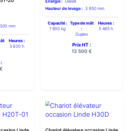
15T-20
Énergie :
Diesel
Hauteur de levage :
3 850 mm
Capacité :
Type de mât
Heures :
 300 mm
1 600 kg
:
5 465 h
Duplex
mât
Heures :
Prix HT :
3 830 h
12 500
€
:
€
ccasion Linde
Chariot élévateur occasion Linde