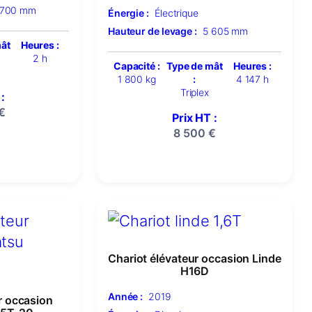
 700 mm
Énergie :
Électrique
Hauteur de levage :
5 605 mm
mât
Heures :
2 h
Capacité :
Type de mât
Heures :
1 800 kg
:
4 147 h
Triplex
:
€
Prix HT :
8 500
€
Chariot élévateur occasion Linde
H16D
Année :
2019
r occasion