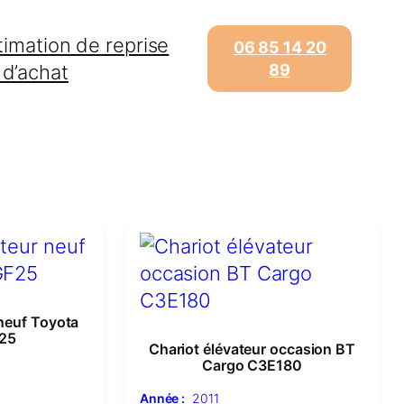
timation de reprise
06 85 14 20
 d’achat
89
 neuf Toyota
25
Chariot élévateur occasion BT
Cargo C3E180
Année :
2011