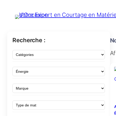
Recherche :
No
Af
A
É