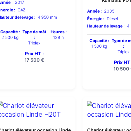
Komatsu FD
nnée :
2017
nergie :
GAZ
Année :
2005
auteur de levage :
4 950 mm
Énergie :
Diesel
Hauteur de levage :
4
Capacité :
Type de mât
Heures :
2 500 kg
:
129 h
Capacité :
Type de 
Triplex
1 500 kg
:
Triplex
Prix HT :
17 500
€
Prix HT 
10 500
Chariot élévateur occasion Linde
Chariot élévateur o