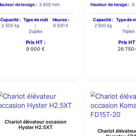
auteur de levage :
3 400 mm
Hauteur de levage :
4
Capacité :
Type de mât
Heures :
Capacité :
Type de 
2 500 kg
:
8 530 h
2 500 kg
:
Duplex
Triplex
Prix HT :
Prix HT 
9 000
€
26 750
Chariot élévateur occasion
Hyster H2.5XT
Chariot élévateu