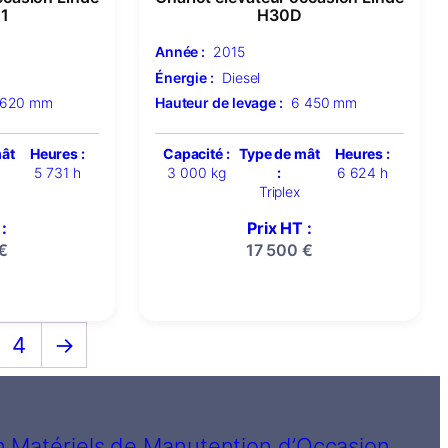
1
H30D
Année :
2015
Énergie :
Diesel
 620 mm
Hauteur de levage :
6 450 mm
mât
Heures :
Capacité :
Type de mât
Heures :
5 731 h
3 000 kg
:
6 624 h
Triplex
:
Prix HT :
€
17 500
€
4
→