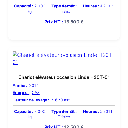
Capacité :
2 000
Type de mât :
Heures :
4 219 h
kg
Triplex
Prix HT :
13 500
€
Chariot élévateur occasion Linde H20T-01
Année :
2017
Énergie :
GAZ
Hauteur de levage :
4 620 mm
Capacité :
2 000
Type de mât :
Heures :
5 731 h
kg
Triplex
Prix HT :
12 500
€