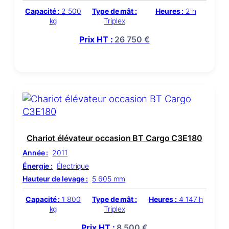
Capacité :
2 500
Type de mât :
Heures :
2 h
kg
Triplex
Prix HT :
26 750
€
Chariot élévateur occasion BT Cargo C3E180
Année :
2011
Énergie :
Électrique
Hauteur de levage :
5 605 mm
Capacité :
1 800
Type de mât :
Heures :
4 147 h
kg
Triplex
Prix HT :
8 500
€