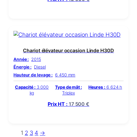
Chariot élévateur occasion Linde H30D
Année :
2015
Énergie :
Diesel
Hauteur de levage :
6 450 mm
Capacité :
3 000
Type de mât :
Heures :
6 624 h
kg
Triplex
Prix HT :
17 500
€
1
2
3
4
→