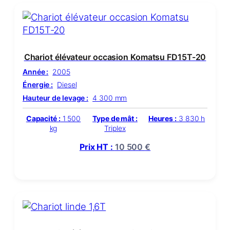
Chariot élévateur occasion Komatsu FD15T-20
Année :
2005
Énergie :
Diesel
Hauteur de levage :
4 300 mm
Capacité :
1 500
Type de mât :
Heures :
3 830 h
kg
Triplex
Prix HT :
10 500
€