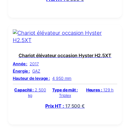
Chariot élévateur occasion Hyster H2.5XT
Année :
2017
Énergie :
GAZ
Hauteur de levage :
4 950 mm
Capacité :
2 500
Type de mât :
Heures :
129 h
kg
Triplex
Prix HT :
17 500
€