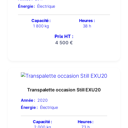
Énergie :
Électrique
Capacité :
Heures :
1 800 kg
38 h
Prix HT :
4 500
€
Transpalette occasion Still EXU20
Année :
2020
Énergie :
Électrique
Capacité :
Heures :
2 000 kg
73 h