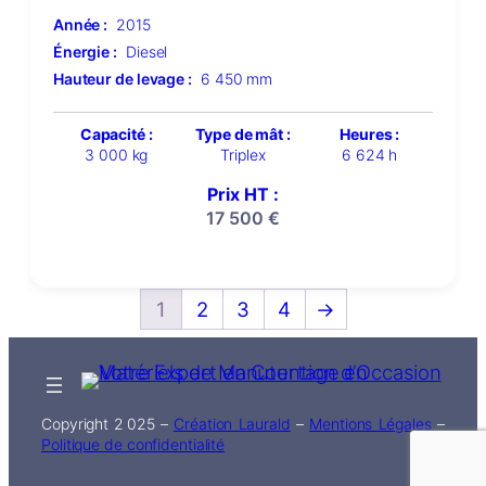
Année :
2015
Énergie :
Diesel
Hauteur de levage :
6 450 mm
Capacité :
Type de mât :
Heures :
3 000 kg
Triplex
6 624 h
Prix HT :
17 500
€
1
2
3
4
→
Copyright 2 025 –
Création Laurald
–
Mentions Légales
–
Politique de confidentialité