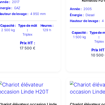
Komatsu FD
nnée :
2017
nergie :
GAZ
Année :
2005
auteur de levage :
4 950 mm
Énergie :
Diesel
Hauteur de levage :
4
Capacité :
Type de mât
Heures :
2 500 kg
:
129 h
Capacité :
Type de 
Triplex
1 500 kg
:
Triplex
Prix HT :
17 500
€
Prix HT 
10 500
Chariot élévateur occasion Linde
Chariot élévateur o