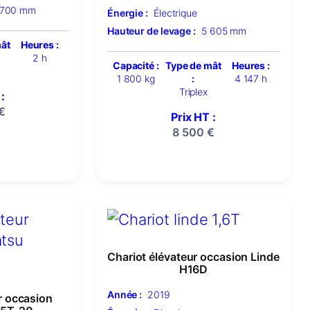
 700 mm
Énergie :
Électrique
Hauteur de levage :
5 605 mm
mât
Heures :
2 h
Capacité :
Type de mât
Heures :
1 800 kg
:
4 147 h
Triplex
:
€
Prix HT :
8 500
€
Chariot élévateur occasion Linde
H16D
Année :
2019
r occasion