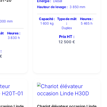
15T-20
Énergie :
Diesel
Hauteur de levage :
3 850 mm
Capacité :
Type de mât
Heures :
 300 mm
1 600 kg
:
5 465 h
Duplex
mât
Heures :
Prix HT :
3 830 h
12 500
€
:
€
ccasion Linde
Chariot élévateur occasion Linde