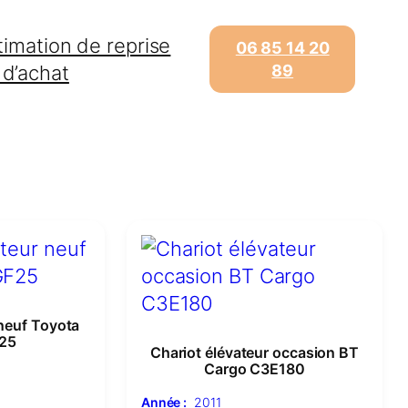
timation de reprise
06 85 14 20
 d’achat
89
 neuf Toyota
25
Chariot élévateur occasion BT
Cargo C3E180
Année :
2011