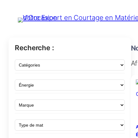
Recherche :
No
Af
A
É