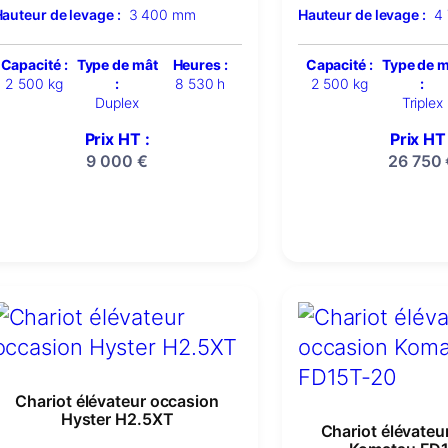
auteur de levage :
3 400 mm
Hauteur de levage :
4
Capacité :
Type de mât
Heures :
Capacité :
Type de 
2 500 kg
:
8 530 h
2 500 kg
:
Duplex
Triplex
Prix HT :
Prix HT 
9 000
€
26 750
Chariot élévateur occasion
Hyster H2.5XT
Chariot élévateu