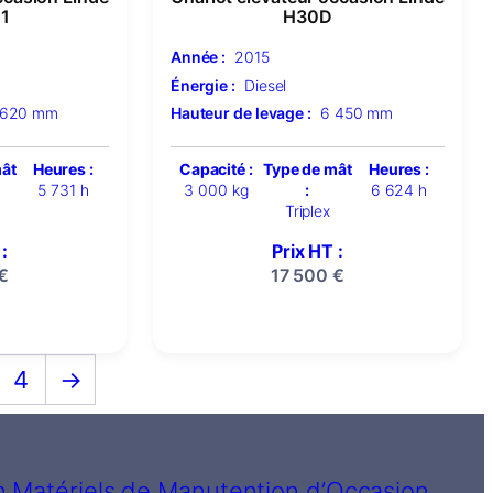
1
H30D
Année :
2015
Énergie :
Diesel
 620 mm
Hauteur de levage :
6 450 mm
mât
Heures :
Capacité :
Type de mât
Heures :
5 731 h
3 000 kg
:
6 624 h
Triplex
:
Prix HT :
€
17 500
€
4
→