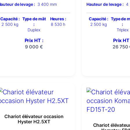
auteur de levage :
3 400 mm
Hauteur de levage :
4
Capacité :
Type de mât
Heures :
Capacité :
Type de 
2 500 kg
:
8 530 h
2 500 kg
:
Duplex
Triplex
Prix HT :
Prix HT 
9 000
€
26 750
Chariot élévateur occasion
Hyster H2.5XT
Chariot élévateu