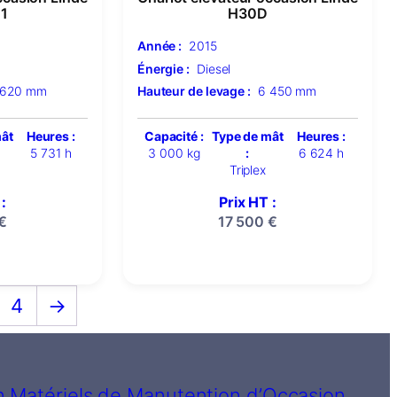
1
H30D
Année :
2015
Énergie :
Diesel
 620 mm
Hauteur de levage :
6 450 mm
mât
Heures :
Capacité :
Type de mât
Heures :
5 731 h
3 000 kg
:
6 624 h
Triplex
:
Prix HT :
€
17 500
€
4
→