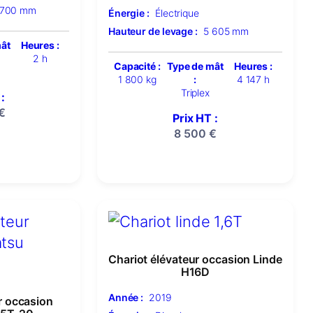
 700 mm
Énergie :
Électrique
Hauteur de levage :
5 605 mm
mât
Heures :
2 h
Capacité :
Type de mât
Heures :
1 800 kg
:
4 147 h
Triplex
:
€
Prix HT :
8 500
€
Chariot élévateur occasion Linde
H16D
Année :
2019
r occasion