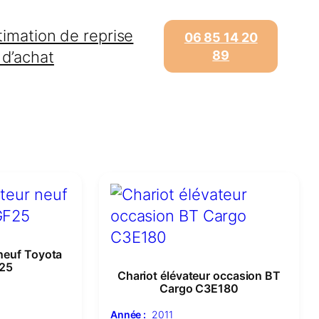
timation de reprise
06 85 14 20
 d’achat
89
 neuf Toyota
25
Chariot élévateur occasion BT
Cargo C3E180
Année :
2011