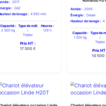
Komatsu FD
nnée :
2017
nergie :
GAZ
Année :
2005
auteur de levage :
4 950 mm
Énergie :
Diesel
Hauteur de levage :
4
Capacité :
Type de mât
Heures :
2 500 kg
:
129 h
Capacité :
Type de 
Triplex
1 500 kg
:
Triplex
Prix HT :
17 500
€
Prix HT 
10 500
Chariot élévateur occasion Linde
Chariot élévateur o