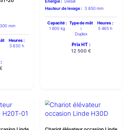
15T-20
Énergie :
Diesel
Hauteur de levage :
3 850 mm
Capacité :
Type de mât
Heures :
 300 mm
1 600 kg
:
5 465 h
Duplex
mât
Heures :
Prix HT :
3 830 h
12 500
€
:
€
ccasion Linde
Chariot élévateur occasion Linde