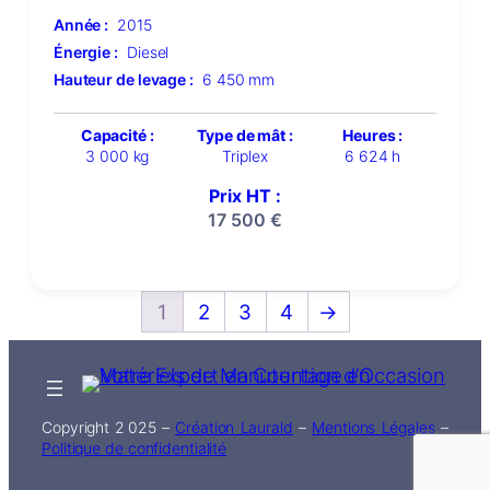
Année :
2015
Énergie :
Diesel
Hauteur de levage :
6 450 mm
Capacité :
Type de mât :
Heures :
3 000 kg
Triplex
6 624 h
Prix HT :
17 500
€
1
2
3
4
→
Copyright 2 025 –
Création Laurald
–
Mentions Légales
–
Politique de confidentialité