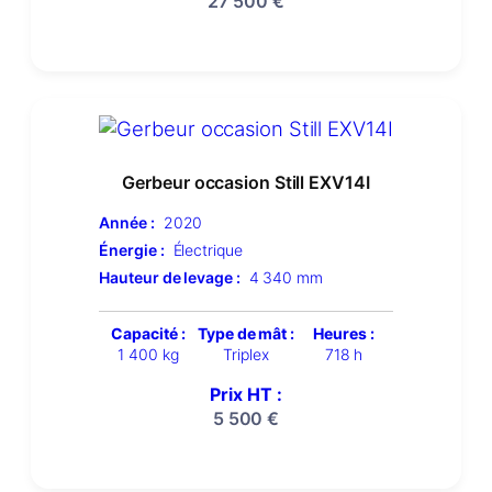
27 500
€
Gerbeur occasion Still EXV14I
Année :
2020
Énergie :
Électrique
Hauteur de levage :
4 340 mm
Capacité :
Type de mât :
Heures :
1 400 kg
Triplex
718 h
Prix HT :
5 500
€