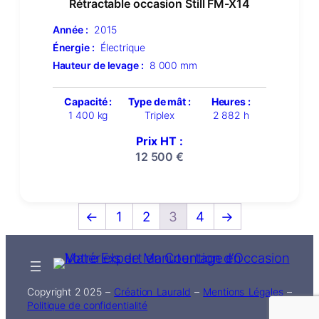
Rétractable occasion Still FM-X14
Année :
2015
Énergie :
Électrique
Hauteur de levage :
8 000 mm
Capacité :
Type de mât :
Heures :
1 400 kg
Triplex
2 882 h
Prix HT :
12 500
€
←
1
2
3
4
→
Copyright 2 025 –
Création Laurald
–
Mentions Légales
–
Politique de confidentialité