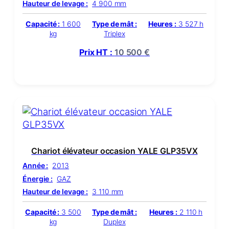
Hauteur de levage :
4 900 mm
Capacité :
1 600
Type de mât :
Heures :
3 527 h
kg
Triplex
Prix HT :
10 500
€
Chariot élévateur occasion YALE GLP35VX
Année :
2013
Énergie :
GAZ
Hauteur de levage :
3 110 mm
Capacité :
3 500
Type de mât :
Heures :
2 110 h
kg
Duplex