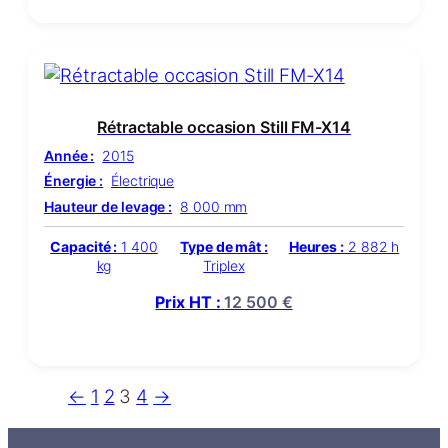
Rétractable occasion Still FM-X14
Année :
2015
Énergie :
Électrique
Hauteur de levage :
8 000 mm
Capacité :
1 400
Type de mât :
Heures :
2 882 h
kg
Triplex
Prix HT :
12 500
€
←
1
2
3
4
→