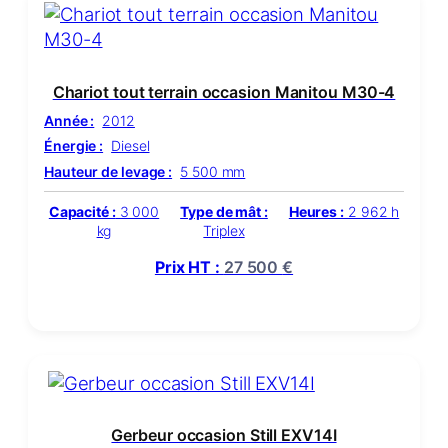
Chariot tout terrain occasion Manitou M30-4
Année :
2012
Énergie :
Diesel
Hauteur de levage :
5 500 mm
Capacité :
3 000
Type de mât :
Heures :
2 962 h
kg
Triplex
Prix HT :
27 500
€
Gerbeur occasion Still EXV14I