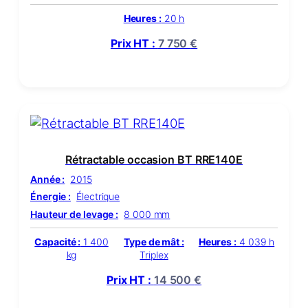
Heures :
20 h
Prix HT :
7 750
€
Rétractable occasion BT RRE140E
Année :
2015
Énergie :
Électrique
Hauteur de levage :
8 000 mm
Capacité :
1 400
Type de mât :
Heures :
4 039 h
kg
Triplex
Prix HT :
14 500
€