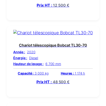
Prix HT :
12 500
€
Chariot télescopique Bobcat TL30-70
Année :
2020
Énergie :
Diesel
Hauteur de levage :
6 700 mm
Capacité :
3 000 kg
Heures :
1 174 h
Prix HT :
48 500
€