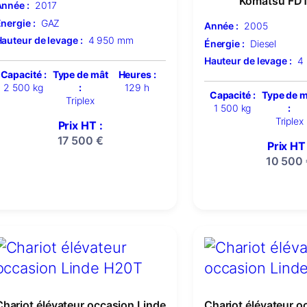
Komatsu FD
nnée :
2017
nergie :
GAZ
Année :
2005
auteur de levage :
4 950 mm
Énergie :
Diesel
Hauteur de levage :
4
Capacité :
Type de mât
Heures :
2 500 kg
:
129 h
Capacité :
Type de 
Triplex
1 500 kg
:
Triplex
Prix HT :
17 500
€
Prix HT 
10 500
Chariot élévateur occasion Linde
Chariot élévateur o