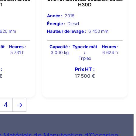
1
H30D
Année :
2015
Énergie :
Diesel
 620 mm
Hauteur de levage :
6 450 mm
mât
Heures :
Capacité :
Type de mât
Heures :
5 731 h
3 000 kg
:
6 624 h
Triplex
:
Prix HT :
€
17 500
€
4
→