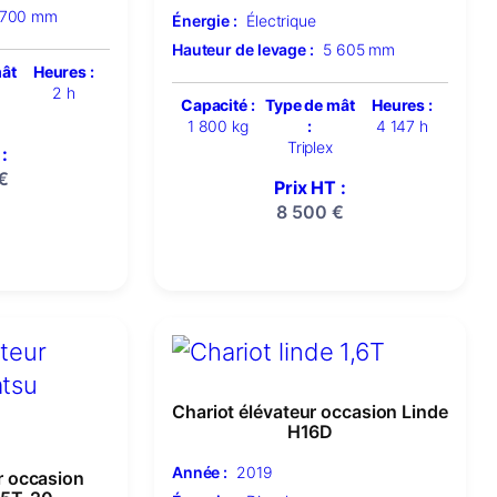
 700 mm
Énergie :
Électrique
Hauteur de levage :
5 605 mm
mât
Heures :
2 h
Capacité :
Type de mât
Heures :
1 800 kg
:
4 147 h
Triplex
:
€
Prix HT :
8 500
€
Chariot élévateur occasion Linde
H16D
Année :
2019
r occasion