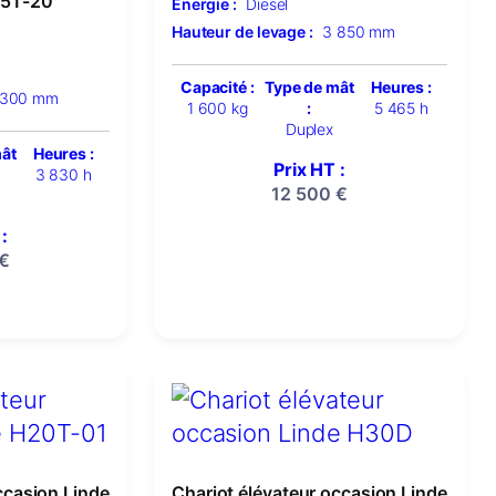
15T-20
Énergie :
Diesel
Hauteur de levage :
3 850 mm
Capacité :
Type de mât
Heures :
 300 mm
1 600 kg
:
5 465 h
Duplex
mât
Heures :
Prix HT :
3 830 h
12 500
€
:
€
ccasion Linde
Chariot élévateur occasion Linde