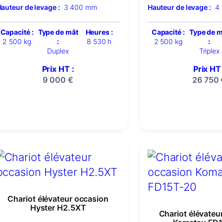
auteur de levage :
3 400 mm
Hauteur de levage :
4
Capacité :
Type de mât
Heures :
Capacité :
Type de 
2 500 kg
:
8 530 h
2 500 kg
:
Duplex
Triplex
Prix HT :
Prix HT 
9 000
€
26 750
Chariot élévateur occasion
Hyster H2.5XT
Chariot élévateu