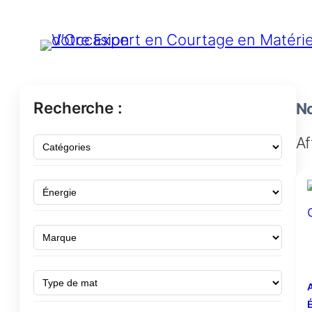
Recherche :
No
Af
A
É