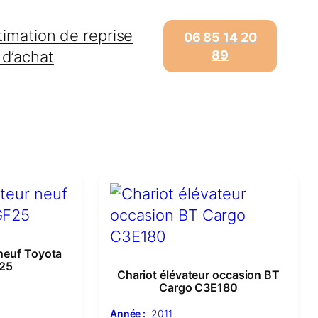
timation de reprise
06 85 14 20
 d’achat
89
 neuf Toyota
25
Chariot élévateur occasion BT
Cargo C3E180
Année :
2011