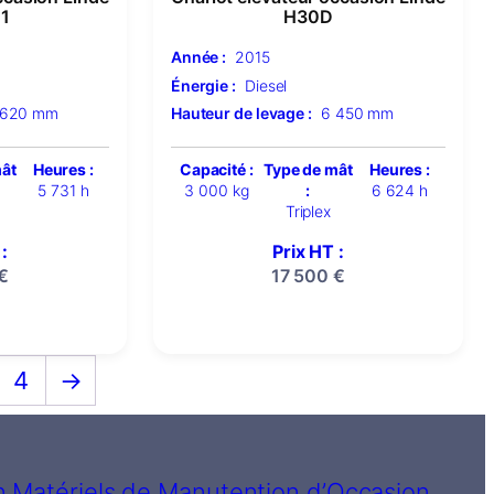
1
H30D
Année :
2015
Énergie :
Diesel
 620 mm
Hauteur de levage :
6 450 mm
mât
Heures :
Capacité :
Type de mât
Heures :
5 731 h
3 000 kg
:
6 624 h
Triplex
:
Prix HT :
€
17 500
€
4
→