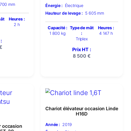
 700 mm
Énergie :
Électrique
Hauteur de levage :
5 605 mm
mât
Heures :
2 h
Capacité :
Type de mât
Heures :
1 800 kg
:
4 147 h
Triplex
:
€
Prix HT :
8 500
€
Chariot élévateur occasion Linde
H16D
Année :
2019
r occasion