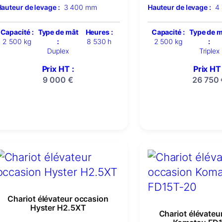
auteur de levage :
3 400 mm
Hauteur de levage :
4
Capacité :
Type de mât
Heures :
Capacité :
Type de 
2 500 kg
:
8 530 h
2 500 kg
:
Duplex
Triplex
Prix HT :
Prix HT 
9 000
€
26 750
Chariot élévateur occasion
Hyster H2.5XT
Chariot élévateu