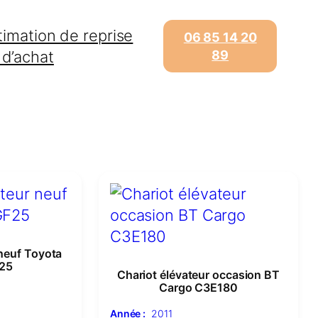
timation de reprise
06 85 14 20
 d’achat
89
 neuf Toyota
25
Chariot élévateur occasion BT
Cargo C3E180
Année :
2011