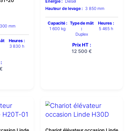
15T-20
Énergie :
Diesel
Hauteur de levage :
3 850 mm
Capacité :
Type de mât
Heures :
 300 mm
1 600 kg
:
5 465 h
Duplex
mât
Heures :
Prix HT :
3 830 h
12 500
€
:
€
ccasion Linde
Chariot élévateur occasion Linde