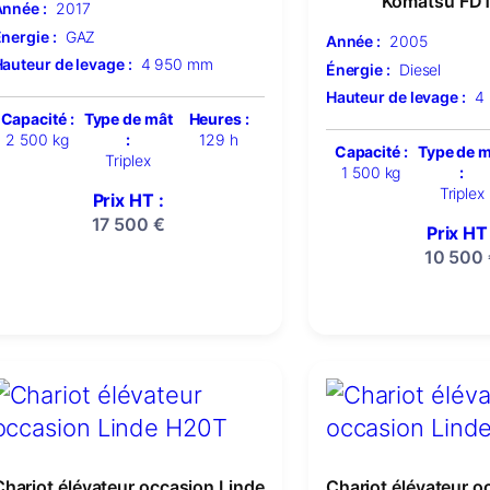
Komatsu FD
nnée :
2017
nergie :
GAZ
Année :
2005
auteur de levage :
4 950 mm
Énergie :
Diesel
Hauteur de levage :
4
Capacité :
Type de mât
Heures :
2 500 kg
:
129 h
Capacité :
Type de 
Triplex
1 500 kg
:
Triplex
Prix HT :
17 500
€
Prix HT 
10 500
Chariot élévateur occasion Linde
Chariot élévateur o