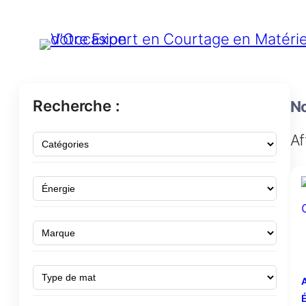
Recherche :
No
Af
A
É