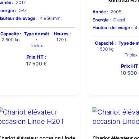
Komatsu FD
nnée :
2017
nergie :
GAZ
Année :
2005
auteur de levage :
4 950 mm
Énergie :
Diesel
Hauteur de levage :
4
Capacité :
Type de mât
Heures :
2 500 kg
:
129 h
Capacité :
Type de 
Triplex
1 500 kg
:
Triplex
Prix HT :
17 500
€
Prix HT 
10 500
Chariot élévateur occasion Linde
Chariot élévateur o