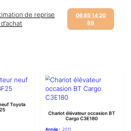
timation de reprise
06 85 14 20
 d’achat
89
 neuf Toyota
25
Chariot élévateur occasion BT
Cargo C3E180
Année :
2011