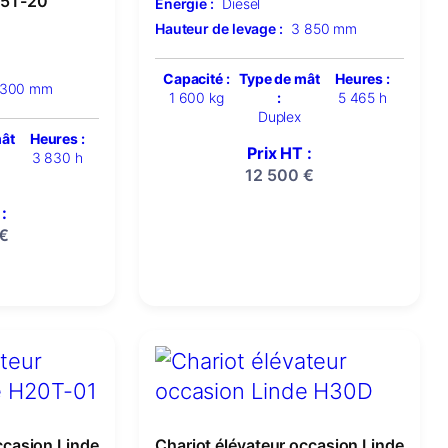
15T-20
Énergie :
Diesel
Hauteur de levage :
3 850 mm
Capacité :
Type de mât
Heures :
 300 mm
1 600 kg
:
5 465 h
Duplex
mât
Heures :
Prix HT :
3 830 h
12 500
€
:
€
ccasion Linde
Chariot élévateur occasion Linde