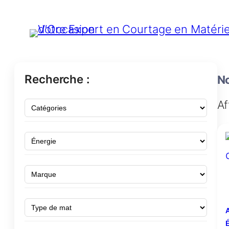
Recherche :
No
Af
A
É