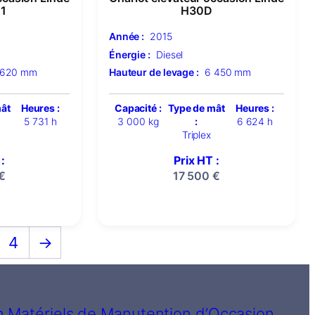
1
H30D
Année :
2015
Énergie :
Diesel
 620 mm
Hauteur de levage :
6 450 mm
mât
Heures :
Capacité :
Type de mât
Heures :
5 731 h
3 000 kg
:
6 624 h
Triplex
:
Prix HT :
€
17 500
€
4
→