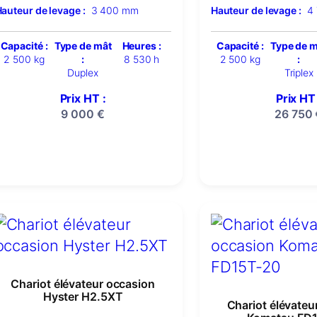
auteur de levage :
3 400 mm
Hauteur de levage :
4
Capacité :
Type de mât
Heures :
Capacité :
Type de 
2 500 kg
:
8 530 h
2 500 kg
:
Duplex
Triplex
Prix HT :
Prix HT 
9 000
€
26 750
Chariot élévateur occasion
Hyster H2.5XT
Chariot élévateu