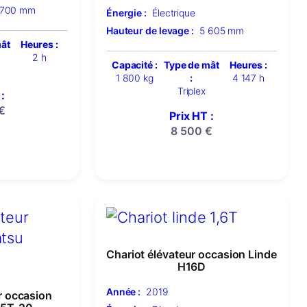
 700 mm
Énergie :
Électrique
Hauteur de levage :
5 605 mm
mât
Heures :
2 h
Capacité :
Type de mât
Heures :
1 800 kg
:
4 147 h
Triplex
:
€
Prix HT :
8 500
€
Chariot élévateur occasion Linde
H16D
Année :
2019
r occasion