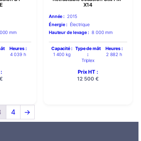
E
X14
Année :
2015
Énergie :
Électrique
 000 mm
Hauteur de levage :
8 000 mm
mât
Heures :
Capacité :
Type de mât
Heures :
4 039 h
1 400 kg
:
2 882 h
Triplex
:
Prix HT :
€
12 500
€
3
4
→