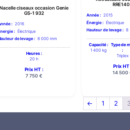
RRE140
Nacelle ciseaux occasion Genie
GS-1 932
Année :
2015
Énergie :
Électrique
nnée :
2016
Hauteur de levage :
8
nergie :
Électrique
auteur de levage :
8 000 mm
Capacité :
Type de 
1 400 kg
:
Heures :
Triplex
20 h
Prix HT 
Prix HT :
14 500
7 750
€
←
1
2