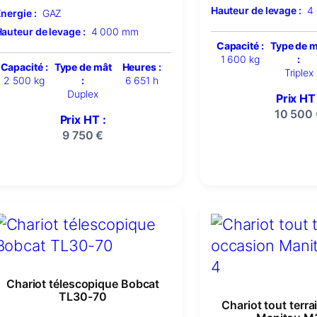
Hauteur de levage :
4
nergie :
GAZ
auteur de levage :
4 000 mm
Capacité :
Type de 
1 600 kg
:
Capacité :
Type de mât
Heures :
Triplex
2 500 kg
:
6 651 h
Duplex
Prix HT 
10 500
Prix HT :
9 750
€
Chariot télescopique Bobcat
TL30-70
Chariot tout terr