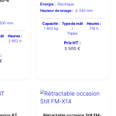
30-4
Énergie :
Électrique
Hauteur de levage :
4 340 mm
 500 mm
Capacité :
Type de mât
Heures :
1 400 kg
:
718 h
Triplex
mât
Heures :
2 962 h
Prix HT :
5 500
€
:
€
casion BT
Rétractable occasion Still FM-