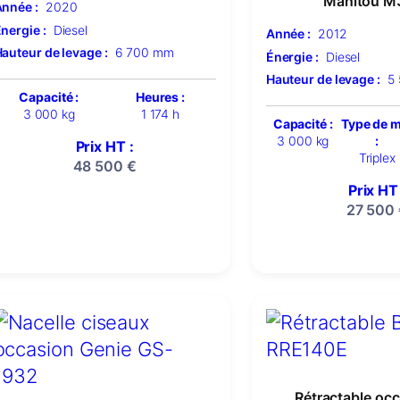
Manitou M
nnée :
2020
nergie :
Diesel
Année :
2012
auteur de levage :
6 700 mm
Énergie :
Diesel
Hauteur de levage :
5
Capacité :
Heures :
3 000 kg
1 174 h
Capacité :
Type de 
3 000 kg
:
Prix HT :
Triplex
48 500
€
Prix HT 
27 500
Rétractable oc