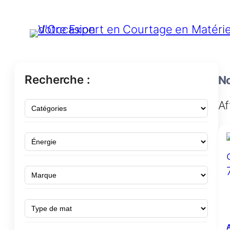
Recherche :
No
Af
A