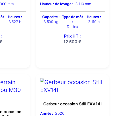
 900 mm
Hauteur de levage :
3 110 mm
mât
Heures :
Capacité :
Type de mât
Heures :
3 527 h
3 500 kg
:
2 110 h
Duplex
:
Prix HT :
€
12 500
€
Gerbeur occasion Still EXV14I
ain occasion
Année :
2020