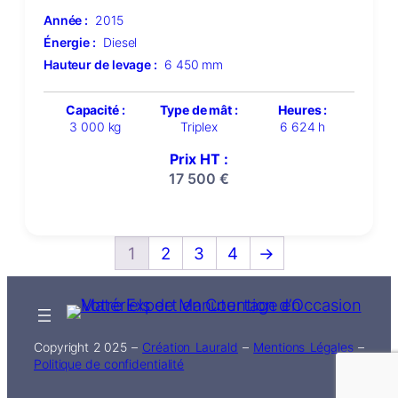
Année :
2015
Énergie :
Diesel
Hauteur de levage :
6 450 mm
Capacité :
Type de mât :
Heures :
3 000 kg
Triplex
6 624 h
Prix HT :
17 500
€
1
2
3
4
→
Copyright 2 025 –
Création Laurald
–
Mentions Légales
–
Politique de confidentialité